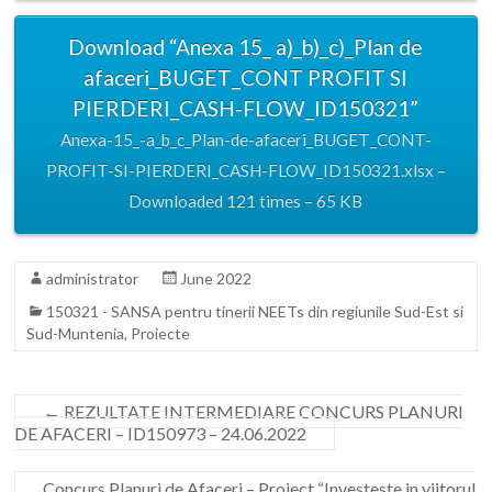
Download “Anexa 15_ a)_b)_c)_Plan de
afaceri_BUGET_CONT PROFIT SI
PIERDERI_CASH-FLOW_ID150321”
Anexa-15_-a_b_c_Plan-de-afaceri_BUGET_CONT-
PROFIT-SI-PIERDERI_CASH-FLOW_ID150321.xlsx –
Downloaded 121 times – 65 KB
administrator
June 2022
150321 - SANSA pentru tinerii NEETs din regiunile Sud-Est si
Sud-Muntenia
,
Proiecte
←
REZULTATE INTERMEDIARE CONCURS PLANURI
DE AFACERI – ID150973 – 24.06.2022
Concurs Planuri de Afaceri – Proiect “Investeste in viitorul