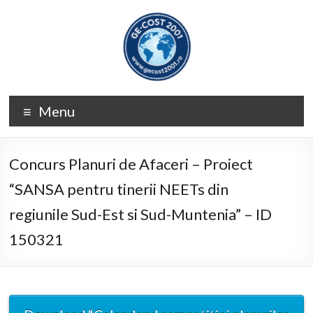
Skip
to
content
GE-
Menu
COST
2001
Concurs Planuri de Afaceri – Proiect
“SANSA pentru tinerii NEETs din
regiunile Sud-Est si Sud-Muntenia” – ID
150321