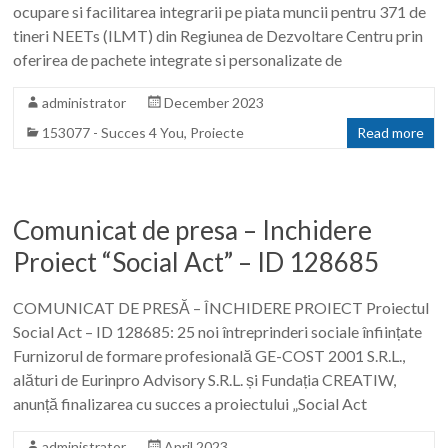
ocupare si facilitarea integrarii pe piata muncii pentru 371 de
tineri NEETs (ILMT) din Regiunea de Dezvoltare Centru prin
oferirea de pachete integrate si personalizate de
administrator
December 2023
153077 - Succes 4 You
,
Proiecte
Read more
Comunicat de presa – Inchidere
Proiect “Social Act” – ID 128685
COMUNICAT DE PRESĂ – ÎNCHIDERE PROIECT Proiectul
Social Act – ID 128685: 25 noi întreprinderi sociale înființate
Furnizorul de formare profesională GE-COST 2001 S.R.L.,
alături de Eurinpro Advisory S.R.L. și Fundația CREATIW,
anunță finalizarea cu succes a proiectului „Social Act
administrator
April 2023