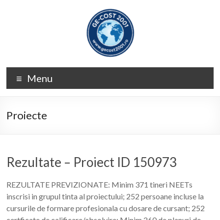
Skip
to
content
GE-
Menu
COST
2001
Proiecte
Rezultate – Proiect ID 150973
REZULTATE PREVIZIONATE: Minim 371 tineri NEETs
inscrisi in grupul tinta al proiectului; 252 persoane incluse la
cursurile de formare profesionala cu dosare de cursant; 252
certficate de calificare/absolvire; Minim 260 de planuri de