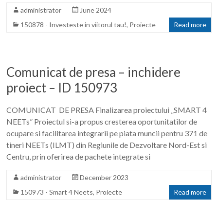
administrator
June 2024
150878 - Investeste in viitorul tau!
,
Proiecte
Read more
Comunicat de presa – inchidere
proiect – ID 150973
COMUNICAT DE PRESA Finalizarea proiectului „SMART 4
NEETs” Proiectul si-a propus cresterea oportunitatilor de
ocupare si facilitarea integrarii pe piata muncii pentru 371 de
tineri NEETs (ILMT) din Regiunile de Dezvoltare Nord-Est si
Centru, prin oferirea de pachete integrate si
administrator
December 2023
150973 - Smart 4 Neets
,
Proiecte
Read more