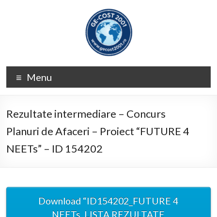
Skip
to
content
GE-
Menu
COST
2001
Rezultate intermediare – Concurs
Planuri de Afaceri – Proiect “FUTURE 4
NEETs” – ID 154202
Download “ID154202_FUTURE 4
NEETs_LISTA REZULTATE