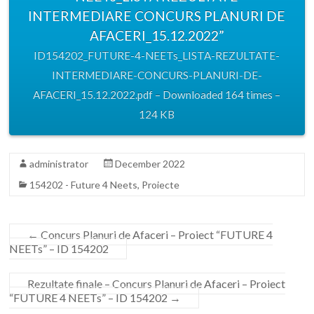
INTERMEDIARE CONCURS PLANURI DE
AFACERI_15.12.2022”
ID154202_FUTURE-4-NEETs_LISTA-REZULTATE-
INTERMEDIARE-CONCURS-PLANURI-DE-
AFACERI_15.12.2022.pdf – Downloaded 164 times –
124 KB
administrator
December 2022
154202 - Future 4 Neets
,
Proiecte
←
Concurs Planuri de Afaceri – Proiect “FUTURE 4
NEETs” – ID 154202
Rezultate finale – Concurs Planuri de Afaceri – Proiect
“FUTURE 4 NEETs” – ID 154202
→