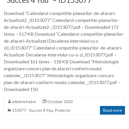
“Succes 4 You” – ID153077
Download “Calendarul-competitie-planurilor-de-afaceri-
Actualizat2 _ID153077” Calendarul-competitie-planurilor-
de-afaceri-Actualizat2-_ID153077.pdf – Downloaded 172
times – 117 KB Download “Calendarul-competitie-planurilor-
de-afaceri-Actualizat (Decalarea interviului cu o
zi)_ID153077” Calendarul-competitie-planurilor-de-afaceri-
Actualizat-Decalarea-interviului-cu-o-zi_ID153077.pdf –
Downloaded 161 times – 118 KB Download “Metodologie
organizare concurs plan de afaceri conform noului
calendar__ID153077” Metodologie-organizare-concurs-
plan-de-afaceri-conform-noului-calendar__ID153077.pdf –
Downloaded 150
administrator
October 2022
153077 - Succes 4 You
,
Proiecte
Read more