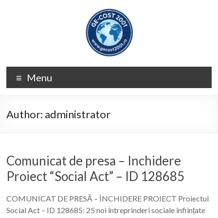
Skip
to
content
GE-
Menu
COST
2001
Author:
administrator
Comunicat de presa – Inchidere
Proiect “Social Act” – ID 128685
COMUNICAT DE PRESĂ – ÎNCHIDERE PROIECT Proiectul
Social Act – ID 128685: 25 noi întreprinderi sociale înființate