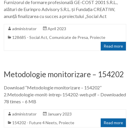
Furnizorul de formare profesională GE-COST 2001 S.R.L.,
alături de Eurinpro Advisory S.R.L. și Fundația CREATIW,
anunță finalizarea cu succes a proiectului „Social Act
administrator
April 2023
128685 - Social Act
,
Comunicate de Presa
,
Proiecte
Read more
Metodologie monitorizare – 154202
Download “Metodologie monitorizare – 154202”
2.Metodologie-monit-intrep-154202-web.pdf – Downloaded
78 times – 6 MB
administrator
January 2023
154202 - Future 4 Neets
,
Proiecte
Read more